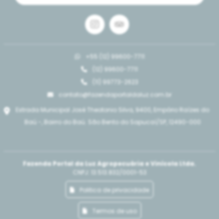
Café da Mantiqueira
Itinerário:
+55 (12) 99600-7711
(12) 99600-7711
12:00 - recepção
(11) 99773-2623
13:00 - início do almoço
contato@fazendaportaldaluz.com.br
Estrada Municipal José Theotonio Silva, 9400, Empório Raízes do
15:30 - sobremesas
Baú -, Bairro do Baú. São Bento do Sapucaí/SP, 12490-000
16:30 - pôr do sol no vinhedo
18:00 - despedida
Fazenda Portal da Luz Agropecuária e Vinícola Ltda.
CNPJ: 13.513.832/0001-53
Politica de privacidade
Termos de uso