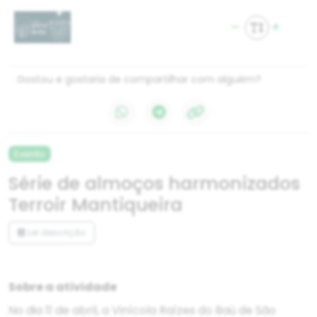
Gostou e gostaria de compartilhar com alguém?
Evento
Série de almoços harmonizados
Terroir Mantiqueira
Ler descrição
Sobre a atividade
No dia 11 de abril, a Vinícola Raízes do Baú de São